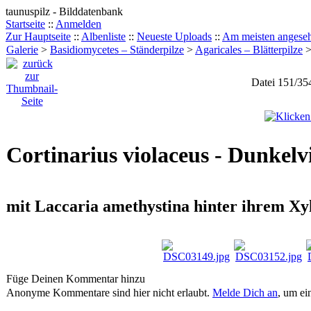
taunuspilz - Bilddatenbank
Startseite
::
Anmelden
Zur Hauptseite
::
Albenliste
::
Neueste Uploads
::
Am meisten angese
Galerie
>
Basidiomycetes – Ständerpilze
>
Agaricales – Blätterpilze
Datei 151/35
Cortinarius violaceus - Dunkelv
mit Laccaria amethystina hinter ihrem X
Füge Deinen Kommentar hinzu
Anonyme Kommentare sind hier nicht erlaubt.
Melde Dich an
, um e