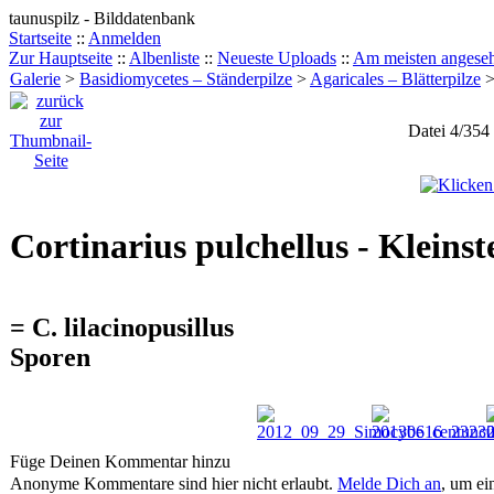
taunuspilz - Bilddatenbank
Startseite
::
Anmelden
Zur Hauptseite
::
Albenliste
::
Neueste Uploads
::
Am meisten angese
Galerie
>
Basidiomycetes – Ständerpilze
>
Agaricales – Blätterpilze
Datei 4/354
Cortinarius pulchellus - Kleinst
= C. lilacinopusillus
Sporen
Füge Deinen Kommentar hinzu
Anonyme Kommentare sind hier nicht erlaubt.
Melde Dich an
, um e