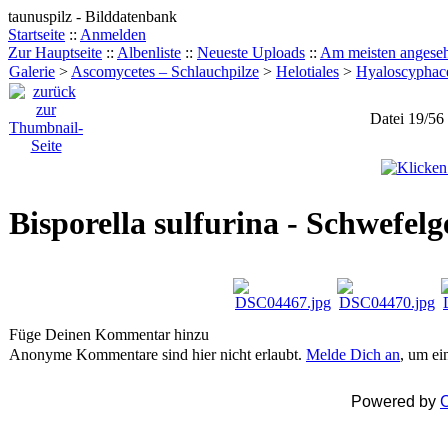
taunuspilz - Bilddatenbank
Startseite
::
Anmelden
Zur Hauptseite
::
Albenliste
::
Neueste Uploads
::
Am meisten angese
Galerie
>
Ascomycetes – Schlauchpilze
>
Helotiales
>
Hyaloscyphac
Datei 19/56
Bisporella sulfurina - Schwefel
Füge Deinen Kommentar hinzu
Anonyme Kommentare sind hier nicht erlaubt.
Melde Dich an
, um e
Powered by
C