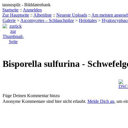
taunuspilz - Bilddatenbank
Startseite
::
Anmelden
Zur Hauptseite
::
Albenliste
::
Neueste Uploads
::
Am meisten angese
Galerie
>
Ascomycetes – Schlauchpilze
>
Helotiales
>
Hyaloscyphac
Bisporella sulfurina - Schwefel
Füge Deinen Kommentar hinzu
Anonyme Kommentare sind hier nicht erlaubt.
Melde Dich an
, um e