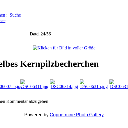
hen
::
Suche
eae
Datei 24/56
gelbes Kernpilzbecherchen
inen Kommentar abzugeben
Powered by
Coppermine Photo Gallery