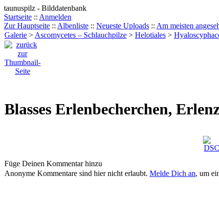
taunuspilz - Bilddatenbank
Startseite
::
Anmelden
Zur Hauptseite
::
Albenliste
::
Neueste Uploads
::
Am meisten angese
Galerie
>
Ascomycetes – Schlauchpilze
>
Helotiales
>
Hyaloscyphac
Blasses Erlenbecherchen, Erlen
Füge Deinen Kommentar hinzu
Anonyme Kommentare sind hier nicht erlaubt.
Melde Dich an
, um e