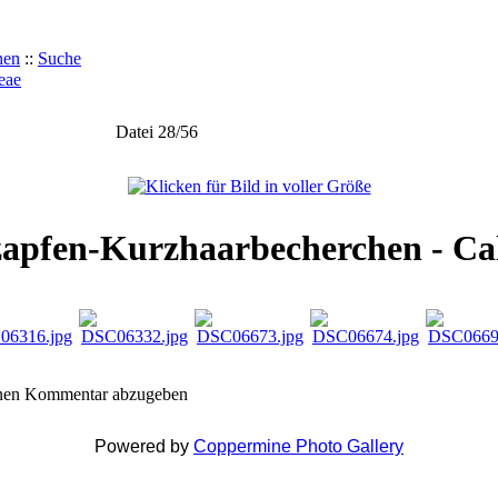
hen
::
Suche
eae
Datei 28/56
zapfen-Kurzhaarbecherchen - Caly
inen Kommentar abzugeben
Powered by
Coppermine Photo Gallery