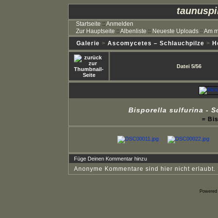
taunuspi
Startseite
::
Anmelden
Zur Hauptseite
::
Albenliste
::
Neueste Uploads
::
Am m
Galerie
>
Ascomycetes – Schlauchpilze
>
H
Datei 5/56
Bisporella sulfurina -
= Bis
Füge Deinen Kommentar hinzu
Anonyme Kommentare sind hier nicht erlaubt.
Powered