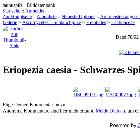
taunuspilz - Bilddatenbank
Startseite
::
Anmelden
Zur Hauptseite
::
Albenliste
::
Neueste Uploads
::
Am meisten angese
Galerie
>
Ascomycetes – Schlauchpilze
>
Helotiales
>
Lachnaceae
Datei 78/92
Eriopezia caesia - Schwarzes 
Füge Deinen Kommentar hinzu
Anonyme Kommentare sind hier nicht erlaubt.
Melde Dich an
, um e
Powered by
C