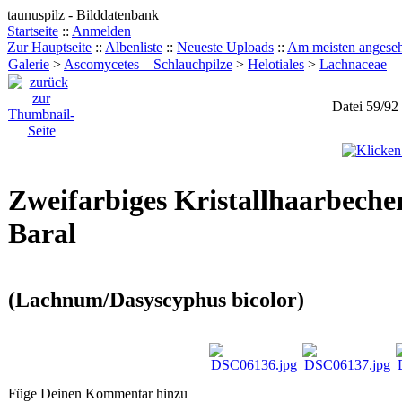
taunuspilz - Bilddatenbank
Startseite
::
Anmelden
Zur Hauptseite
::
Albenliste
::
Neueste Uploads
::
Am meisten angese
Galerie
>
Ascomycetes – Schlauchpilze
>
Helotiales
>
Lachnaceae
Datei 59/92
Zweifarbiges Kristallhaarbecher
Baral
(Lachnum/Dasyscyphus bicolor)
Füge Deinen Kommentar hinzu