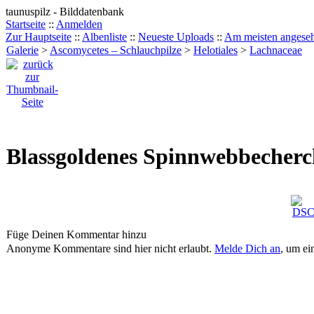
taunuspilz - Bilddatenbank
Startseite
::
Anmelden
Zur Hauptseite
::
Albenliste
::
Neueste Uploads
::
Am meisten angese
Galerie
>
Ascomycetes – Schlauchpilze
>
Helotiales
>
Lachnaceae
Blassgoldenes Spinnwebbecherc
Füge Deinen Kommentar hinzu
Anonyme Kommentare sind hier nicht erlaubt.
Melde Dich an
, um e