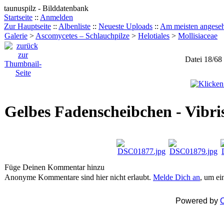
taunuspilz - Bilddatenbank
Startseite
::
Anmelden
Zur Hauptseite
::
Albenliste
::
Neueste Uploads
::
Am meisten angese
Galerie
>
Ascomycetes – Schlauchpilze
>
Helotiales
>
Mollisiaceae
Datei 18/68
Gelbes Fadenscheibchen - Vibris
Füge Deinen Kommentar hinzu
Anonyme Kommentare sind hier nicht erlaubt.
Melde Dich an
, um e
Powered by
C