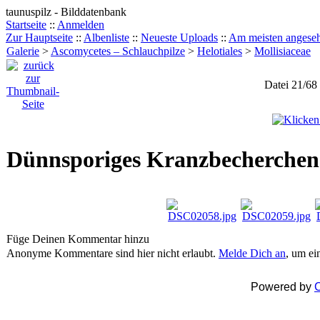
taunuspilz - Bilddatenbank
Startseite
::
Anmelden
Zur Hauptseite
::
Albenliste
::
Neueste Uploads
::
Am meisten angese
Galerie
>
Ascomycetes – Schlauchpilze
>
Helotiales
>
Mollisiaceae
Datei 21/68
Dünnsporiges Kranzbecherchen -
Füge Deinen Kommentar hinzu
Anonyme Kommentare sind hier nicht erlaubt.
Melde Dich an
, um e
Powered by
C