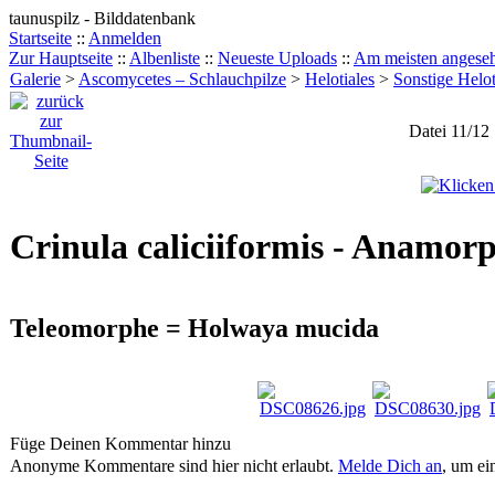
taunuspilz - Bilddatenbank
Startseite
::
Anmelden
Zur Hauptseite
::
Albenliste
::
Neueste Uploads
::
Am meisten angese
Galerie
>
Ascomycetes – Schlauchpilze
>
Helotiales
>
Sonstige Helot
Datei 11/12
Crinula caliciiformis - Anamo
Teleomorphe = Holwaya mucida
Füge Deinen Kommentar hinzu
Anonyme Kommentare sind hier nicht erlaubt.
Melde Dich an
, um e