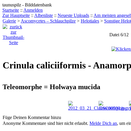
taunuspilz - Bilddatenbank
Startseite
::
Anmelden
Zur Hauptseite
::
Albenliste
::
Neueste Uploads
::
Am meisten angese
Galerie
>
Ascomycetes – Schlauchpilze
>
Helotiales
>
Sonstige Helot
Datei 6/12
Crinula caliciiformis - Anamo
Teleomorphe = Holwaya mucida
Füge Deinen Kommentar hinzu
Anonyme Kommentare sind hier nicht erlaubt.
Melde Dich an
, um e