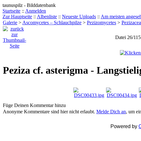
taunuspilz - Bilddatenbank
Startseite
::
Anmelden
Zur Hauptseite
::
Albenliste
::
Neueste Uploads
::
Am meisten angese
Galerie
>
Ascomycetes – Schlauchpilze
>
Pezizomycetes
>
Pezizace
Datei 26/115
Peziza cf. asterigma - Langstiel
Füge Deinen Kommentar hinzu
Anonyme Kommentare sind hier nicht erlaubt.
Melde Dich an
, um e
Powered by
C