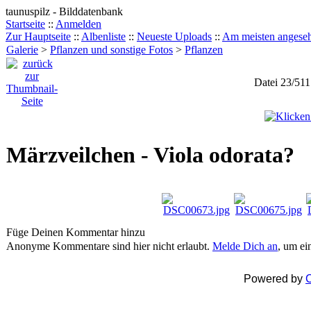
taunuspilz - Bilddatenbank
Startseite
::
Anmelden
Zur Hauptseite
::
Albenliste
::
Neueste Uploads
::
Am meisten angese
Galerie
>
Pflanzen und sonstige Fotos
>
Pflanzen
Datei 23/511
Märzveilchen - Viola odorata?
Füge Deinen Kommentar hinzu
Anonyme Kommentare sind hier nicht erlaubt.
Melde Dich an
, um e
Powered by
C