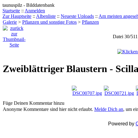
taunuspilz - Bilddatenbank
Startseite
::
Anmelden
Zur Hauptseite
::
Albenliste
::
Neueste Uploads
::
Am meisten angese
Galerie
>
Pflanzen und sonstige Fotos
>
Pflanzen
Datei 30/511
Zweiblättriger Blaustern - Scilla
Füge Deinen Kommentar hinzu
Anonyme Kommentare sind hier nicht erlaubt.
Melde Dich an
, um e
Powered by
C