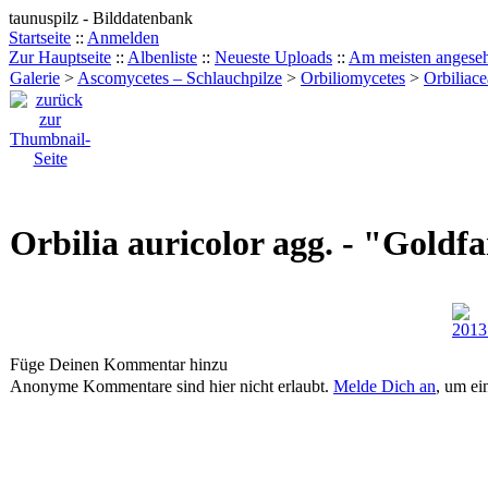
taunuspilz - Bilddatenbank
Startseite
::
Anmelden
Zur Hauptseite
::
Albenliste
::
Neueste Uploads
::
Am meisten angese
Galerie
>
Ascomycetes – Schlauchpilze
>
Orbiliomycetes
>
Orbiliace
Orbilia auricolor agg. - "Gold
Füge Deinen Kommentar hinzu
Anonyme Kommentare sind hier nicht erlaubt.
Melde Dich an
, um e