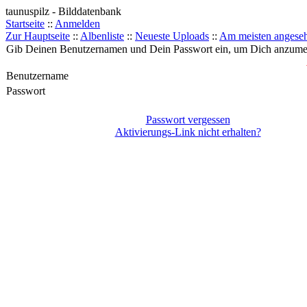
taunuspilz - Bilddatenbank
Startseite
::
Anmelden
Zur Hauptseite
::
Albenliste
::
Neueste Uploads
::
Am meisten angese
Gib Deinen Benutzernamen und Dein Passwort ein, um Dich anzume
Benutzername
Passwort
Passwort vergessen
Aktivierungs-Link nicht erhalten?