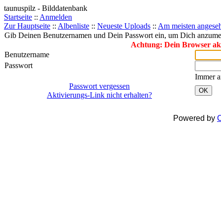
taunuspilz - Bilddatenbank
Startseite
::
Anmelden
Zur Hauptseite
::
Albenliste
::
Neueste Uploads
::
Am meisten angese
Gib Deinen Benutzernamen und Dein Passwort ein, um Dich anzume
Achtung: Dein Browser akze
Benutzername
Passwort
Immer a
Passwort vergessen
OK
Aktivierungs-Link nicht erhalten?
Powered by
C