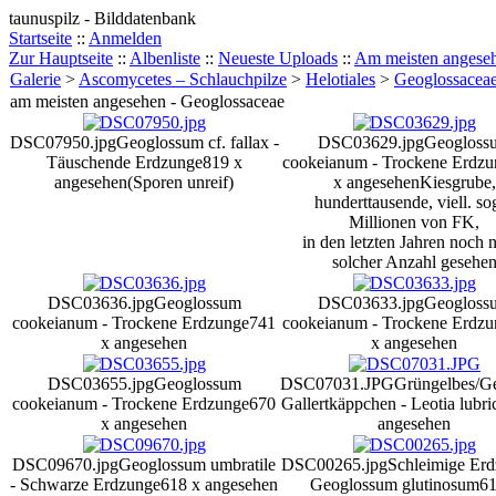
taunuspilz - Bilddatenbank
Startseite
::
Anmelden
Zur Hauptseite
::
Albenliste
::
Neueste Uploads
::
Am meisten angese
Galerie
>
Ascomycetes – Schlauchpilze
>
Helotiales
>
Geoglossacea
am meisten angesehen - Geoglossaceae
DSC07950.jpg
Geoglossum cf. fallax -
DSC03629.jpg
Geogloss
Täuschende Erdzunge
819 x
cookeianum - Trockene Erdz
angesehen
(Sporen unreif)
x angesehen
Kiesgrube,
hunderttausende, viell. so
Millionen von FK,
in den letzten Jahren noch n
solcher Anzahl gesehe
DSC03636.jpg
Geoglossum
DSC03633.jpg
Geogloss
cookeianum - Trockene Erdzunge
741
cookeianum - Trockene Erdz
x angesehen
x angesehen
DSC03655.jpg
Geoglossum
DSC07031.JPG
Grüngelbes/G
cookeianum - Trockene Erdzunge
670
Gallertkäppchen - Leotia lubri
x angesehen
angesehen
DSC09670.jpg
Geoglossum umbratile
DSC00265.jpg
Schleimige Erd
- Schwarze Erdzunge
618 x angesehen
Geoglossum glutinosum
61