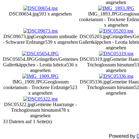
angesehen
DSC00654.jpg
593 x angesehen
IMG_1893.JPG
Geoglos
cookeianum - Trockene Erdz
x angesehen
DSC09673.jpg
Geoglossum umbratile
DSC05203.jpg
Grüngelbes/G
- Schwarze Erdzunge
539 x angesehen
Gallertkäppchen - Leotia lubri
angesehen
DSC05654.JPG
Grüngelbes/Gemeines
DSC05319.jpg
Gemeine Haar
Gallertkäppchen - Leotia lubrica
536 x
Trichoglossum hirsutum
53
angesehen
angesehen
IMG_1909.JPG
Geoglossum
DSC05336.jpg
Gemeine Haar
cookeianum - Trockene Erdzunge
523
Trichoglossum hirsutum
52
x angesehen
angesehen
DSC05322.jpg
Gemeine Haarzunge -
Trichoglossum hirsutum
478 x
angesehen
33 Dateien auf 1 Seite(n)
Powered by
C