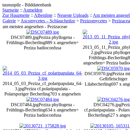
taunuspilz - Bilddatenbank
Startseite
::
Anmelden
Zur Hauptseite
::
Albenliste
::
Neueste Uploads
::
Am meisten angese
Galerie
>
Ascomycetes – Schlauchpilze
>
Pezizomycetes
>
Pezizace
am meisten angesehen - Pezizaceae
DSC07489.jpg
Peziza phyllogena -
Frühlings-Becherling
889 x angesehen
=
2013_05_11_Peziza_phyl
Peziza badioconfusa
2.jpg
Peziza phylloge
Frühlings-Becherling
8
angesehen
= Peziza badio
DSC05970.jpg
Peziza mic
Gelbfleischiger
2014_05_03_Peziza_cf_polaripapulata_64-
Lilabecherling
697 x ang
3.jpg
Peziza cf.polaripapulata -
Polarsporiger Becherling
703 x angesehen
DSC07484.jpg
Peziza phyllogena -
DSC04276.jpg
Pezi
Frühlings-Becherling
634 x angesehen
=
cf.polaripapulata - Polar
Peziza badioconfusa
Becherling
627 x ange