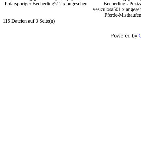
Polarsporiger Becherling
512 x angesehen
Becherling - Peziz
vesiculosa
501 x angese
Pferde-Misthaufe
115 Dateien auf 3 Seite(n)
Powered by
C