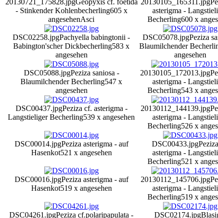
20130721_175828.jpg
Geopyxis cf. foetida
20130105_165311.jpg
Pe
- Stinkender Kohlenbecherling
605 x
asterigma - Langstiel
angesehen
Asci
Becherling
600 x ange
DSC02258.jpg
Pachyella babingtonii -
DSC05078.jpg
Peziza sa
Babington'scher Dickbecherling
583 x
Blaumilchender Becherli
angesehen
angesehen
DSC05088.jpg
Peziza saniosa -
20130105_172013.jpg
Pe
Blaumilchender Becherling
547 x
asterigma - Langstiel
angesehen
Becherling
543 x ange
DSC00437.jpg
Peziza cf. asterigma -
20130112_144139.jpg
Pe
Langstieliger Becherling
539 x angesehen
asterigma - Langstiel
Becherling
526 x ange
DSC00014.jpg
Peziza asterigma - auf
DSC00433.jpg
Peziza
Hasenkot
521 x angesehen
asterigma - Langstiel
Becherling
521 x ange
DSC00016.jpg
Peziza asterigma - auf
20130112_145706.jpg
Pe
Hasenkot
519 x angesehen
asterigma - Langstiel
Becherling
519 x ange
DSC04261.jpg
Peziza cf.polaripapulata -
DSC02174.jpg
Blasi