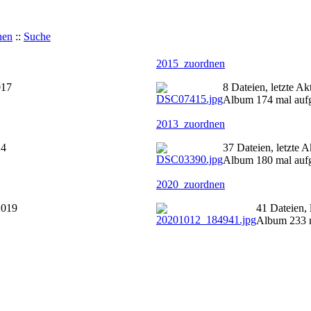
hen
::
Suche
2015_zuordnen
017
8 Dateien, letzte A
Album 174 mal auf
2013_zuordnen
14
37 Dateien, letzte 
Album 180 mal auf
2020_zuordnen
2019
41 Dateien,
Album 233 m