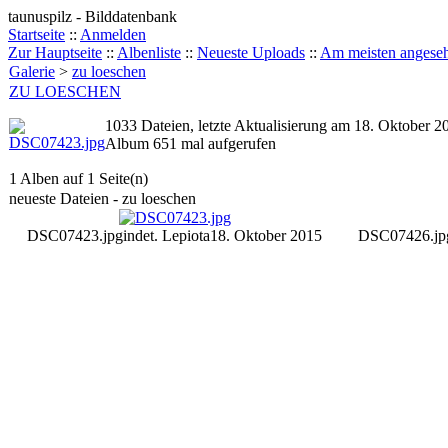
taunuspilz - Bilddatenbank
Startseite
::
Anmelden
Zur Hauptseite
::
Albenliste
::
Neueste Uploads
::
Am meisten angese
Galerie
>
zu loeschen
ZU LOESCHEN
1033 Dateien, letzte Aktualisierung am 18. Oktober 2
Album 651 mal aufgerufen
1 Alben auf 1 Seite(n)
neueste Dateien - zu loeschen
DSC07423.jpg
indet. Lepiota
18. Oktober 2015
DSC07426.jp