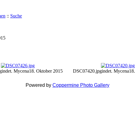
hen
::
Suche
015
g
indet. Mycena
18. Oktober 2015
DSC07420.jpg
indet. Mycena
18
Powered by
Coppermine Photo Gallery