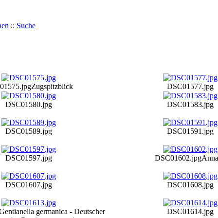
hen
::
Suche
1575.jpg
Zugspitzblick
DSC01577.jpg
DSC01580.jpg
DSC01583.jpg
DSC01589.jpg
DSC01591.jpg
DSC01597.jpg
DSC01602.jpg
Anna
DSC01607.jpg
DSC01608.jpg
Gentianella germanica - Deutscher
DSC01614.jpg