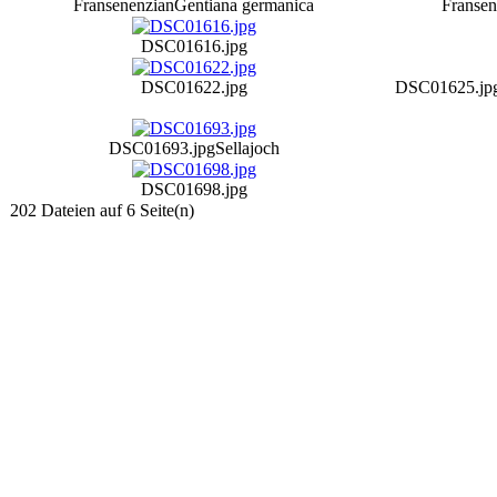
Fransenenzian
Gentiana germanica
Fransen
DSC01616.jpg
DSC01622.jpg
DSC01625.jp
DSC01693.jpg
Sellajoch
DSC01698.jpg
202 Dateien auf 6 Seite(n)