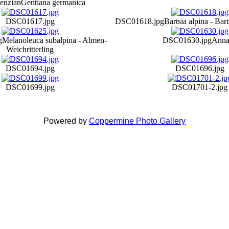
enzian
Gentiana germanica
DSC01617.jpg
DSC01618.jpg
Bartsia alpina - Ba
g
Melanoleuca subalpina - Almen-
DSC01630.jpg
Anna
Weichritterling
DSC01694.jpg
DSC01696.jpg
DSC01699.jpg
DSC01701-2.jpg
Powered by
Coppermine Photo Gallery