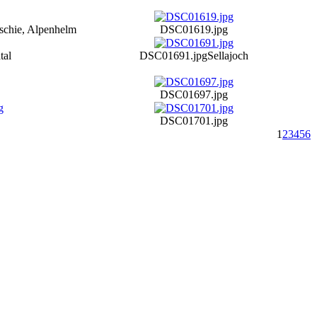
rtschie, Alpenhelm
DSC01619.jpg
tal
DSC01691.jpg
Sellajoch
DSC01697.jpg
DSC01701.jpg
1
2
3
4
5
6