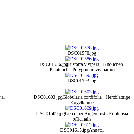
DSC01578.jpg
DSC01586.jpg
Bistorta vivipara - Knöllchen-
Knöterich
= Polygonum viviparum
DSC01593.jpg
tal
DSC01603.jpg
Globularia cordifolia - Herzblättrige
Kugelblume
DSC01609.jpg
Gemeiner Augentrost - Euphrasia
officinalis
DSC01615.jpg
Annatal