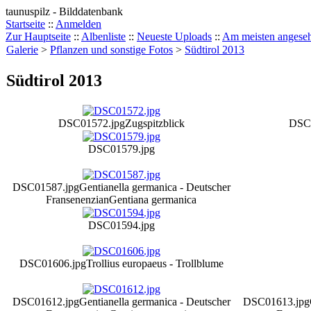
taunuspilz - Bilddatenbank
Startseite
::
Anmelden
Zur Hauptseite
::
Albenliste
::
Neueste Uploads
::
Am meisten angese
Galerie
>
Pflanzen und sonstige Fotos
>
Südtirol 2013
Südtirol 2013
DSC01572.jpg
Zugspitzblick
DSC0
DSC01579.jpg
DSC01587.jpg
Gentianella germanica - Deutscher
Fransenenzian
Gentiana germanica
DSC01594.jpg
DSC01606.jpg
Trollius europaeus - Trollblume
DSC01612.jpg
Gentianella germanica - Deutscher
DSC01613.jpg