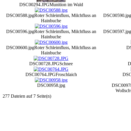
DSC00294.JPG
Munition im Wald
DSC00588.jpg
Roter Schleimfluss, Milchfluss an
DSC00590.jp
Hainbuche
DSC00596.jpg
Roter Schleimfluss, Milchfluss an
DSC00597.jp
Hainbuche
DSC00600.jpg
Roter Schleimfluss, Milchfluss an
D
Hainbuche
DSC00728.JPG
Schnee
D
DSC00764.JPG
Froschlaich
DSC
DSC00958.jpg
DSC00978
Wollsch
277 Dateien auf 7 Seite(n)