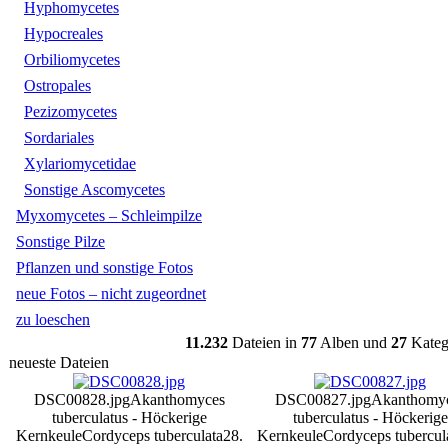
Hyphomycetes
Hypocreales
Orbiliomycetes
Ostropales
Pezizomycetes
Sordariales
Xylariomycetidae
Sonstige Ascomycetes
Myxomycetes – Schleimpilze
Sonstige Pilze
Pflanzen und sonstige Fotos
neue Fotos – nicht zugeordnet
zu loeschen
11.232
Dateien in
77
Alben und
27
Kateg
neueste Dateien
DSC00828.jpg
Akanthomyces
DSC00827.jpg
Akanthomy
tuberculatus - Höckerige
tuberculatus - Höckerige
Kernkeule
Cordyceps tuberculata
28.
Kernkeule
Cordyceps tubercul