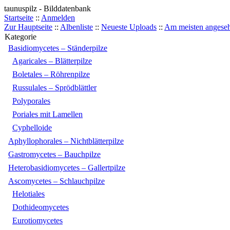
taunuspilz - Bilddatenbank
Startseite
::
Anmelden
Zur Hauptseite
::
Albenliste
::
Neueste Uploads
::
Am meisten angese
Kategorie
Basidiomycetes – Ständerpilze
Agaricales – Blätterpilze
Boletales – Röhrenpilze
Russulales – Sprödblättler
Polyporales
Poriales mit Lamellen
Cyphelloide
Aphyllophorales – Nichtblätterpilze
Gastromycetes – Bauchpilze
Heterobasidiomycetes – Gallertpilze
Ascomycetes – Schlauchpilze
Helotiales
Dothideomycetes
Eurotiomycetes